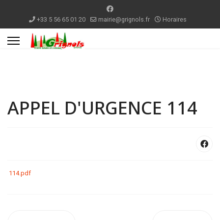
+33 5 56 65 01 20
mairie@grignols.fr
Horaires
APPEL D'URGENCE 114
114.pdf