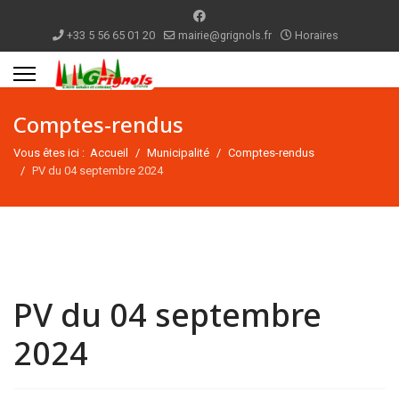
+33 5 56 65 01 20
mairie@grignols.fr
Horaires
Comptes-rendus
Vous êtes ici :
Accueil
Municipalité
Comptes-rendus
PV du 04 septembre 2024
PV du 04 septembre
2024